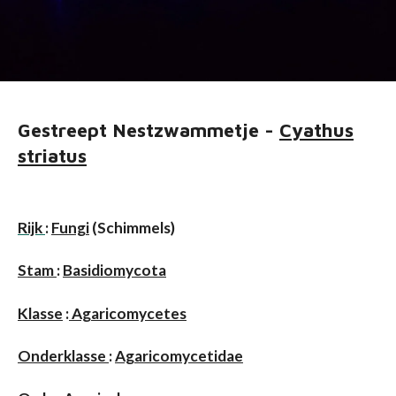
Gestreept Nestzwammetje -
Cyathus
striatus
Rijk
:
Fungi
(Schimmels)
Stam
:
Basidiomycota
Klasse
:
Agaricomycetes
Onderklasse
:
Agaricomycetidae