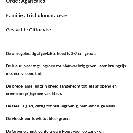
Orde
:
Agaricales
Familie
:
Tricholomataceae
Geslacht
:
Clitocybe
De onregelmatig afgevlakte hoed is 3-7 cm groot.
De kleur is eerst grijsgroen tot blauwachtig groen, later bruingrijs
met een groene tint.
De brede lamellen zijn breed aangehecht tot iets aflopend en
crème tot grijsgroen van kleur.
De steel is glad, wittig tot blauwgroenig, met witviltige basis.
De vleeskleur is wit tot bleekgroen.
De Groene anijstrechterzwam komt voor op zand- en