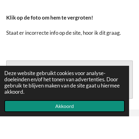
Klik op de foto om hem te vergroten!
Staat er incorrecte info op de site, hoor ik dit graag.
Deze website gebruikt cookies voor analyse-
Maak jouw eigen website met
doeleinden en/of het tonen van advertenties. Door
JouwWeb
gebruik te blijven maken van de site gaat u hiermee
akkoord.
Akkoord
© 2020 - 2026 Paddestoelen
Powered by
JouwWeb