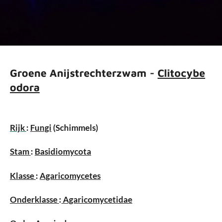
Groene Anijstrechterzwam -
Clitocybe
odora
Rijk
:
Fungi
(Schimmels)
Stam
:
Basidiomycota
Klasse
:
Agaricomycetes
Onderklasse
:
Agaricomycetidae