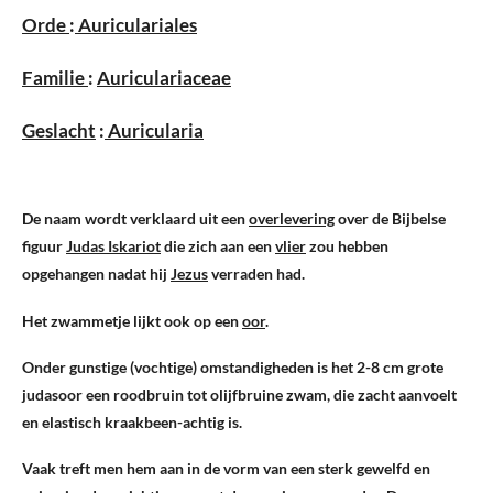
Orde
:
Auriculariales
Familie
:
Auriculariaceae
Geslacht
:
Auricularia
De naam wordt verklaard uit een
overlevering
over de Bijbelse
figuur
Judas Iskariot
die zich aan een
vlier
zou hebben
opgehangen nadat hij
Jezus
verraden had.
Het zwammetje lijkt ook op een
oor
.
Onder gunstige (vochtige) omstandigheden is het 2-8 cm grote
judasoor een roodbruin tot olijfbruine zwam, die zacht aanvoelt
en elastisch kraakbeen-achtig is.
Vaak treft men hem aan in de vorm van een sterk gewelfd en