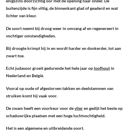
enigszins doorzichtig oor met de opening naar onder. De
buitenzijde is fijn viltig, de binnenkant glad of geaderd en wat
lichter van kleur.
De soort neemt bij droog weer in omvang af en regenereert in
vochtiger omstandigheden.
Bij droogte krimpt hij in en wordt harder en donkerder, tot aan
zwart toe.
Echt judasoor groeit gedurende het hele jaar op
loofhout
in
Nederland en België.
Vooral op oude of afgestorven takken en deelstammen van
struiken komt hij vaak voor.
De zwam heeft een voorkeur voor de
vlier
en gedijt het beste op
schaduwrijke plaatsen met een hoge luchtvochtigheid.
Het is een algemene en uitbreidende soort.